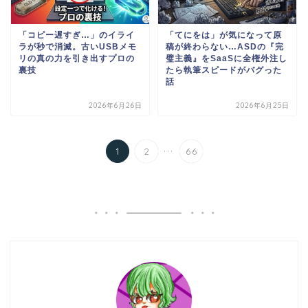
「コピー遅すぎ…」のイライ
「てにをは」が気になって原
ラが秒で消滅。古いUSBメモ
稿が終わらない…ASDの『完
リの真の力を引き出すプロの
璧主義』をSaaSに全権外注し
裏技
たら執筆スピードがバグった
話
2026年6月26日
2026年6月25日
...
1
2
66