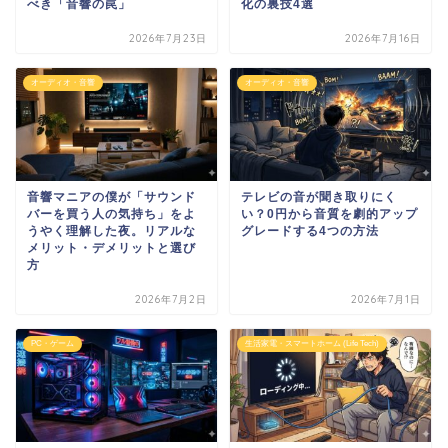
べき「音響の罠」
化の裏技4選
2026年7月23日
2026年7月16日
オーディオ・音響
オーディオ・音響
音響マニアの僕が「サウンド
テレビの音が聞き取りにく
バーを買う人の気持ち」をよ
い？0円から音質を劇的アップ
うやく理解した夜。リアルな
グレードする4つの方法
メリット・デメリットと選び
方
2026年7月2日
2026年7月1日
PC・ゲーム
生活家電・スマートホーム (Life Tech)