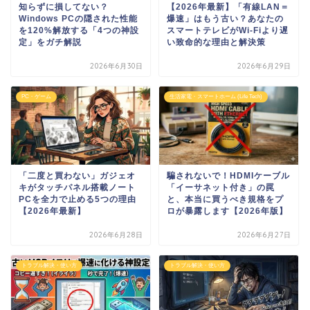
知らずに損してない？
【2026年最新】「有線LAN＝
Windows PCの隠された性能
爆速」はもう古い？あなたの
を120%解放する「4つの神設
スマートテレビがWi-Fiより遅
定」をガチ解説
い致命的な理由と解決策
2026年6月30日
2026年6月29日
PC・ゲーム
生活家電・スマートホーム (Life Tech)
「二度と買わない」ガジェオ
騙されないで！HDMIケーブル
キがタッチパネル搭載ノート
「イーサネット付き」の罠
PCを全力で止める5つの理由
と、本当に買うべき規格をプ
【2026年最新】
ロが暴露します【2026年版】
2026年6月28日
2026年6月27日
トラブル解決・使い方
トラブル解決・使い方