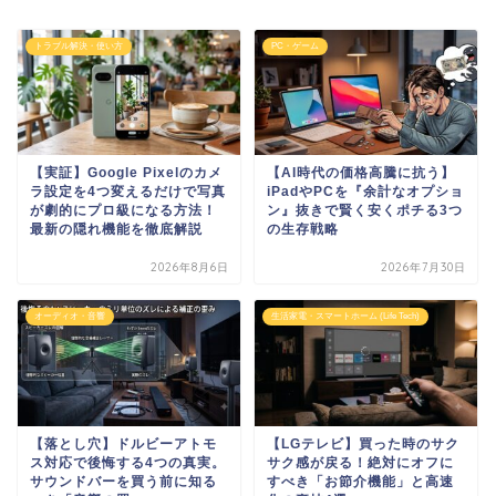
トラブル解決・使い方
PC・ゲーム
【実証】Google Pixelのカメ
【AI時代の価格高騰に抗う】
ラ設定を4つ変えるだけで写真
iPadやPCを『余計なオプショ
が劇的にプロ級になる方法！
ン』抜きで賢く安くポチる3つ
最新の隠れ機能を徹底解説
の生存戦略
2026年8月6日
2026年7月30日
オーディオ・音響
生活家電・スマートホーム (Life Tech)
【落とし穴】ドルビーアトモ
【LGテレビ】買った時のサク
ス対応で後悔する4つの真実。
サク感が戻る！絶対にオフに
サウンドバーを買う前に知る
すべき「お節介機能」と高速