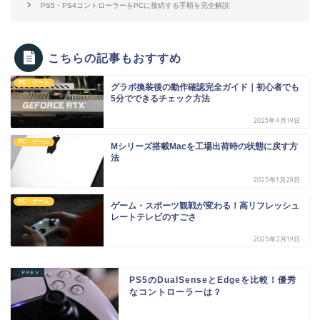
PS5・PS4コントローラーをPCに接続する手順を完全解説
こちらの記事もおすすめ
PC・ゲーム
グラボ換装後の動作確認完全ガイド｜初心者でも
5分でできるチェック方法
2023年4月19日
PC・ゲーム
Mシリーズ搭載Macを工場出荷時の状態に戻す方
法
2025年1月28日
PC・ゲーム
ゲーム・スポーツ観戦が変わる！高リフレッシュ
レートテレビのすごさ
2025年2月19日
PS5のDualSenseとEdgeを比較！優秀
なコントローラーは？