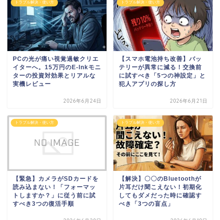
トラブル解決・使い方
トラブル解決・使い方
PCの光が痛い視覚過敏クリエ
【スマホ電池持ち改善】バッ
イターへ。15万円のE-Inkモニ
テリーが異常に減る！交換前
ターの投資対効果とリアルな
に試すべき「5つの神設定」と
実機レビュー
犯人アプリの探し方
2026年6月24日
2026年6月21日
トラブル解決・使い方
トラブル解決・使い方
【緊急】カメラがSDカードを
【解決】〇〇のBluetoothが
読み込まない！「フォーマッ
片耳だけ聞こえない！初期化
トしますか？」に従う前に試
してもダメだった時に確認す
すべき3つの復活手順
べき「3つの盲点」