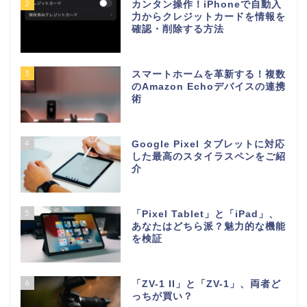
2
カンタン操作！iPhoneで自動入
力からクレジットカードを情報を
確認・削除する方法
3
スマートホームを革新する！複数
のAmazon Echoデバイスの連携
術
4
Google Pixel タブレットに対応
した最高のスタイラスペンをご紹
介
5
「Pixel Tablet」と「iPad」、
あなたはどちら派？魅力的な機能
を検証
6
「ZV-1 II」と「ZV-1」、両者ど
っちが買い？