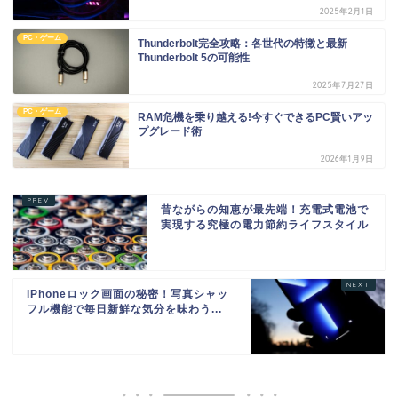
2025年2月1日
PC・ゲーム
Thunderbolt完全攻略：各世代の特徴と最新
Thunderbolt 5の可能性
2025年7月27日
PC・ゲーム
RAM危機を乗り越える!今すぐできるPC賢いアッ
プグレード術
2026年1月9日
昔ながらの知恵が最先端！充電式電池で
実現する究極の電力節約ライフスタイル
iPhoneロック画面の秘密！写真シャッ
フル機能で毎日新鮮な気分を味わう...